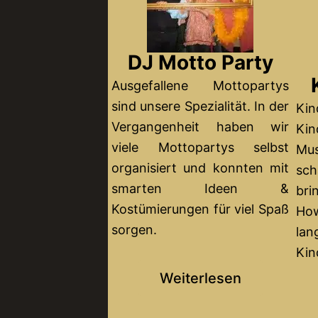
DJ Motto Party
Ausgefallene Mottopartys
sind unsere Spezialität. In der
K
Vergangenheit haben wir
Kin
viele Mottopartys selbst
Mus
organisiert und konnten mit
sc
smarten Ideen &
br
Kostümierungen für viel Spaß
H
sorgen.
lan
Kin
Weiterlesen