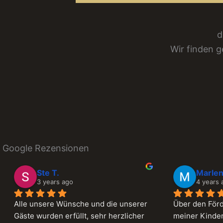
d
Wir finden 
Google Rezensionen
Marlen B.
Manu
4 years ago
4 year
Über den Förderverein der Schule 
Das Magic M
meiner Kinder haben wir schon einige 
damals auf u