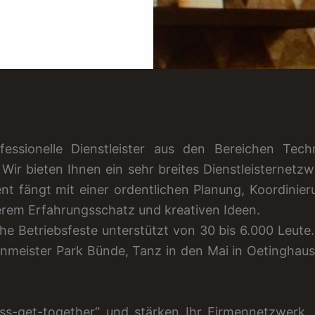
essionelle Dienstleister aus den Bereichen Techn
Wir bieten Ihnen ein sehr breites Dienstleisternetzw
nt fängt mit einer ordentlichen Planung, Koordinier
erem Erfahrungsschatz und kreativen Ideen.
he Betriebsfeste unterstützt von 30 bis 6.000 Leute.
einmeister Park Bünde, Tanz in den Mai in Oetinghaus
ess-get-together“ und stärken Ihr Firmennetzwerk. 