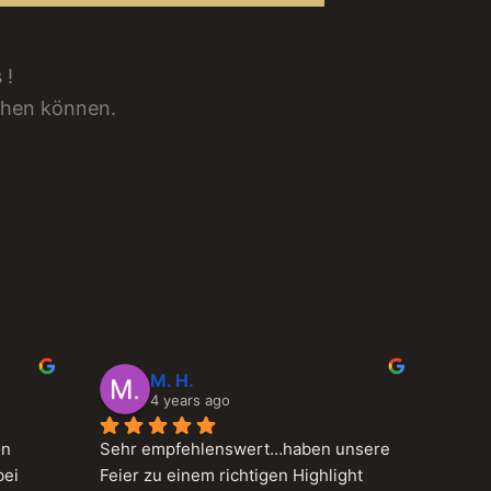
 !
chen können.
Volker B.
4 years ago
nsere 
Mega geiler DJ . Stimmung für jede 
ght 
Feier. Erfolg garantiert. Schon oft mit 