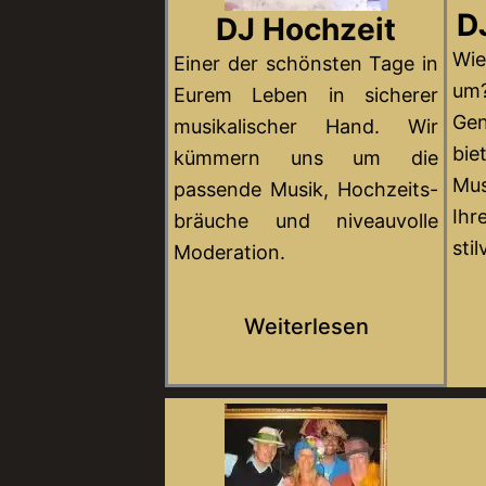
D
DJ Hochzeit
Wi
Einer der schönsten Tage in
um
Eurem Leben in sicherer
Gen
musikalischer Hand. Wir
bi
kümmern uns um die
Mu
passende Musik, Hochzeits-
Ih
bräuche und niveauvolle
sti
Moderation.
Weiterlesen