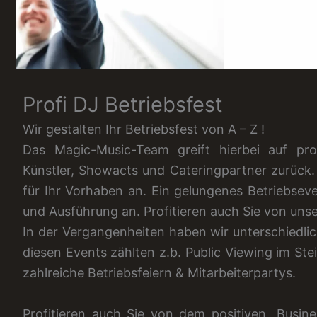
Profi DJ Betriebsfest
Wir gestalten Ihr Betriebsfest von A – Z !
Das Magic-Music-Team greift hierbei auf prof
Künstler, Showacts und Cateringpartner zurück. 
für Ihr Vorhaben an. Ein gelungenes Betriebseve
und Ausführung an. Profitieren auch Sie von uns
In der Vergangenheiten haben wir unterschiedlic
diesen Events zählten z.b. Public Viewing im St
zahlreiche Betriebsfeiern & Mitarbeiterpartys.
Profitieren auch Sie von dem positiven „Busin