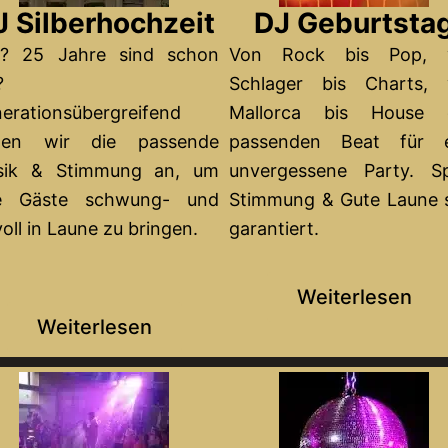
J Silberhochzeit
DJ Geburtsta
e? 25 Jahre sind schon
Von Rock bis Pop, 
?
Schlager bis Charts, 
erationsübergreifend
Mallorca bis House 
eten wir die passende
passenden Beat für e
sik & Stimmung an, um
unvergessene Party. S
re Gäste schwung- und
Stimmung & Gute Laune 
lvoll in Laune zu bringen.
garantiert.
Weiterlesen
Weiterlesen