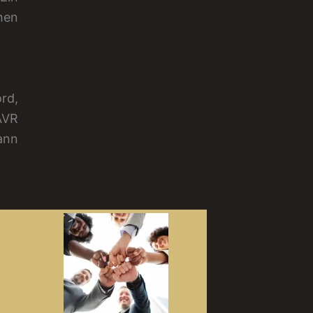
hen
ord,
AVR
ann