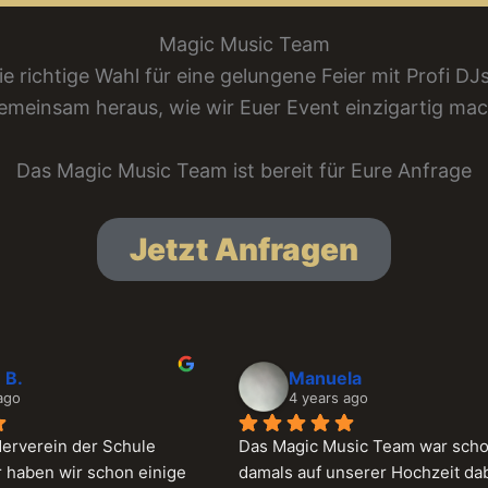
Magic Music Team
ie richtige Wahl für eine gelungene Feier mit Profi DJs
gemeinsam heraus, wie wir Euer Event einzigartig ma
Das Magic Music Team ist bereit für Eure Anfrage
Jetzt Anfragen
ela
M. H.
s ago
4 years ago
usic Team war schon 
Sehr empfehlenswert…haben u
nserer Hochzeit dabei 
Feier zu einem richtigen Highli