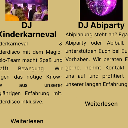
DJ
DJ Abiparty
Kinderkarneval
Abiplanung steht an? Ega
Abiparty oder Abiball.
inderkarneval &
unterstützen Euch bei E
derdisco mit dem Magic-
Vorhaben.
Wir beraten 
ic-Team macht Spaß und
gerne, nehmt Kontakt 
hafft Bewegung. Wir
uns auf und profitiert
ingen das nötige Know-
unserer langen Erfahrung
ow aus unserer
gjährigen Erfahrung mit.
derdisco inklusive.
Weiterlesen
Weiterlesen